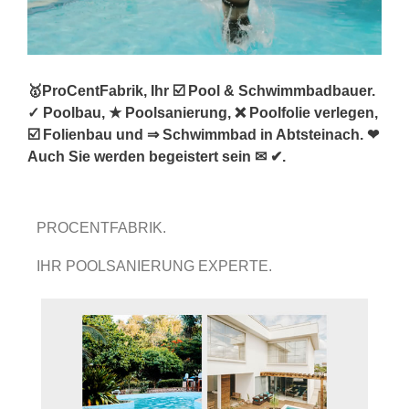
🥇ProCentFabrik, Ihr ☑️ Pool & Schwimmbadbauer.
✓ Poolbau, ★ Poolsanierung, ❌ Poolfolie verlegen,
☑️ Folienbau und ⇒ Schwimmbad in Abtsteinach. ❤
Auch Sie werden begeistert sein ✉ ✔.
PROCENTFABRIK.
IHR POOLSANIERUNG EXPERTE.