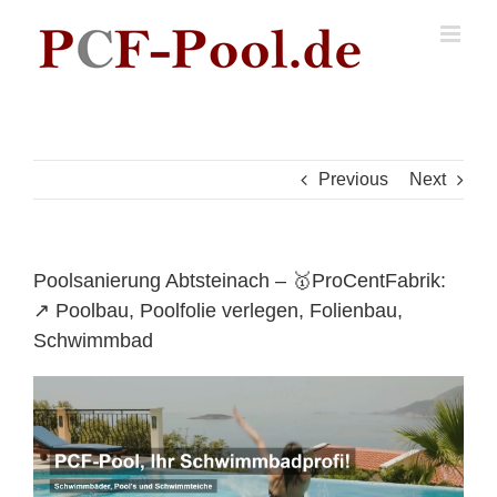
Skip
to
content
Previous
Next
Poolsanierung Abtsteinach – 🥇ProCentFabrik:
↗️ Poolbau, Poolfolie verlegen, Folienbau,
Schwimmbad