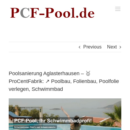
Skip
to
content
Previous
Next
Poolsanierung Aglasterhausen – 🥇
ProCentFabrik: ↗️ Poolbau, Folienbau, Poolfolie
verlegen, Schwimmbad