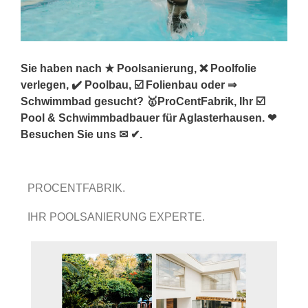
Sie haben nach ★ Poolsanierung, ❌ Poolfolie
verlegen, ✔️ Poolbau, ☑️ Folienbau oder ⇒
Schwimmbad gesucht? 🥇ProCentFabrik, Ihr ☑️
Pool & Schwimmbadbauer für Aglasterhausen. ❤
Besuchen Sie uns ✉ ✔.
PROCENTFABRIK.
IHR POOLSANIERUNG EXPERTE.