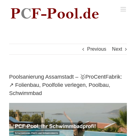
Skip
to
content
Previous
Next
Poolsanierung Assamstadt – 🥇ProCentFabrik:
↗️ Folienbau, Poolfolie verlegen, Poolbau,
Schwimmbad