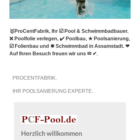
🥇ProCentFabrik, Ihr ☑️ Pool & Schwimmbadbauer.
❌ Poolfolie verlegen, ✔️ Poolbau, ★ Poolsanierung,
☑️ Folienbau und ✹ Schwimmbad in Assamstadt. ❤
Auf Ihren Besuch freuen wir uns ✉ ✔.
PROCENTFABRIK.
IHR POOLSANIERUNG EXPERTE.