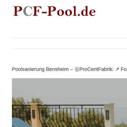
Skip
to
content
Poolsanierung Bensheim – 🥇ProCentFabrik: ↗️ Fo