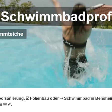
oolsanierung, ☑️ Folienbau oder ⇒ Schwimmbad in Bensheim
n ✉ ✔.