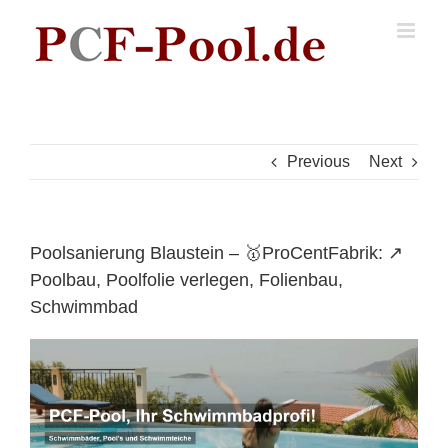
Skip
to
content
Previous
Next
Poolsanierung Blaustein – 🥇ProCentFabrik: ↗️
Poolbau, Poolfolie verlegen, Folienbau,
Schwimmbad