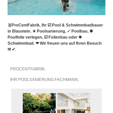
🥇ProCentFabrik, Ihr ☑️ Pool & Schwimmbadbauer
in Blaustein. ★ Poolsanierung, ✓ Poolbau, ✺
Poolfolie verlegen, ☑️ Folienbau oder ✹
Schwimmbad. ❤ Wir freuen uns auf Ihren Besuch
✉ ✔.
PROCENTFABRIK.
IHR POOLSANIERUNG FACHMANN.