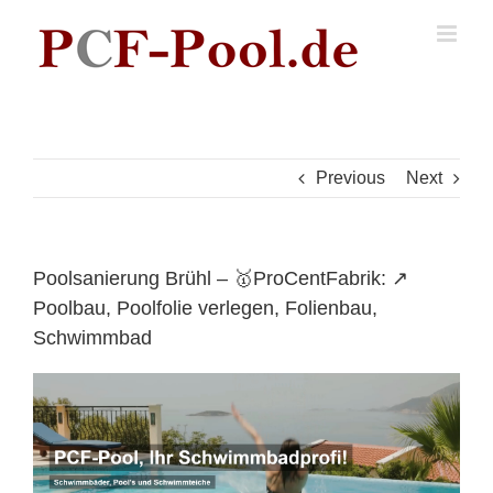
Skip
to
content
Previous
Next
Poolsanierung Brühl – 🥇ProCentFabrik: ↗️
Poolbau, Poolfolie verlegen, Folienbau,
Schwimmbad