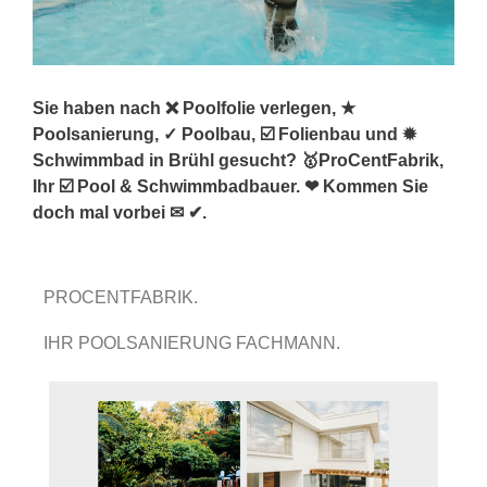
Sie haben nach ❌ Poolfolie verlegen, ★
Poolsanierung, ✓ Poolbau, ☑️ Folienbau und ✹
Schwimmbad in Brühl gesucht? 🥇ProCentFabrik,
Ihr ☑️ Pool & Schwimmbadbauer. ❤ Kommen Sie
doch mal vorbei ✉ ✔.
PROCENTFABRIK.
IHR POOLSANIERUNG FACHMANN.