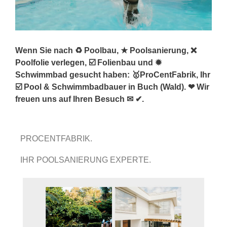
Wenn Sie nach ♻ Poolbau, ★ Poolsanierung, ❌
Poolfolie verlegen, ☑️ Folienbau und ✹
Schwimmbad gesucht haben: 🥇ProCentFabrik, Ihr
☑️ Pool & Schwimmbadbauer in Buch (Wald). ❤ Wir
freuen uns auf Ihren Besuch ✉ ✔.
PROCENTFABRIK.
IHR POOLSANIERUNG EXPERTE.