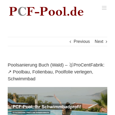
Skip
to
content
Previous
Next
Poolsanierung Buch (Wald) – 🥇ProCentFabrik:
↗️ Poolbau, Folienbau, Poolfolie verlegen,
Schwimmbad