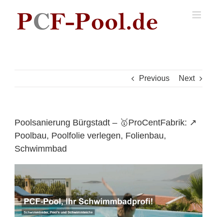
Skip
to
content
Previous
Next
Poolsanierung Bürgstadt – 🥇ProCentFabrik: ↗️
Poolbau, Poolfolie verlegen, Folienbau,
Schwimmbad