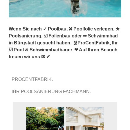
Wenn Sie nach ✓ Poolbau, ❌ Poolfolie verlegen, ★
Poolsanierung, ☑️ Folienbau oder ⇒ Schwimmbad
in Bürgstadt gesucht haben: 🥇ProCentFabrik, Ihr
☑️ Pool & Schwimmbadbauer. ❤ Auf Ihren Besuch
freuen wir uns ✉ ✔.
PROCENTFABRIK.
IHR POOLSANIERUNG FACHMANN.