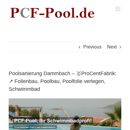
Skip
to
content
Previous
Next
Poolsanierung Dammbach – 🥇ProCentFabrik:
↗️ Folienbau, Poolbau, Poolfolie verlegen,
Schwimmbad