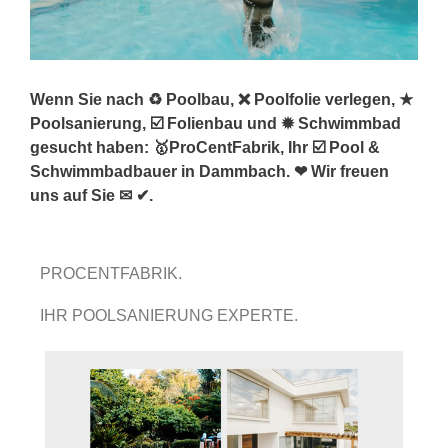
Wenn Sie nach ♻ Poolbau, ❌ Poolfolie verlegen, ★
Poolsanierung, ☑️ Folienbau und ✹ Schwimmbad
gesucht haben: 🥇ProCentFabrik, Ihr ☑️ Pool &
Schwimmbadbauer in Dammbach. ❤ Wir freuen
uns auf Sie ✉ ✔.
PROCENTFABRIK.
IHR POOLSANIERUNG EXPERTE.