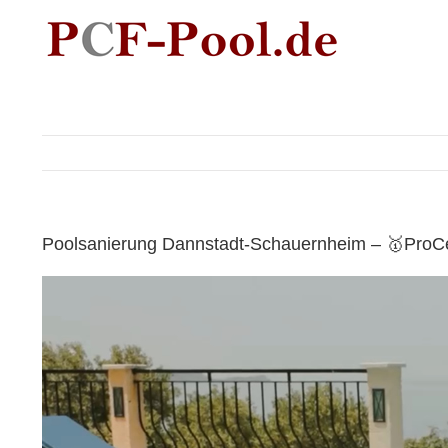
Skip
to
content
Poolsanierung Dannstadt-Schauernheim – 🥇ProCen