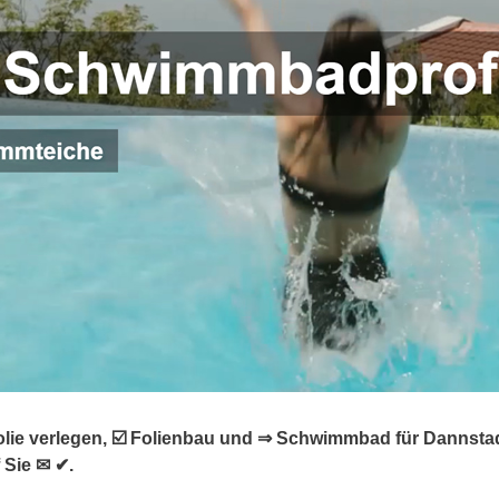
olie verlegen, ☑️ Folienbau und ⇒ Schwimmbad für Dannst
 Sie ✉ ✔.