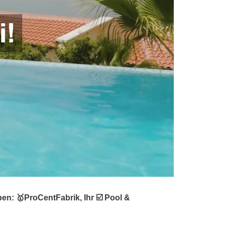
n: 🥇ProCentFabrik, Ihr ☑️ Pool &