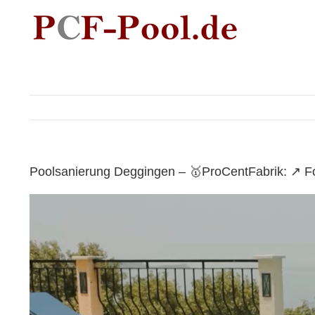
Skip
to
content
Poolsanierung Deggingen – 🥇ProCentFabrik: ↗️ F