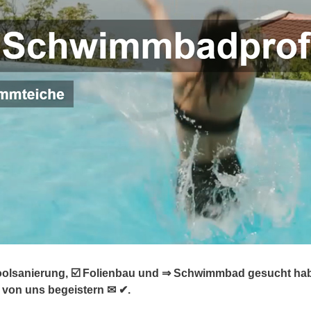
oolsanierung, ☑️ Folienbau und ⇒ Schwimmbad gesucht habe
von uns begeistern ✉ ✔.