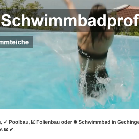
g, ✓ Poolbau, ☑️ Folienbau oder ✹ Schwimmbad in Gechingen
s ✉ ✔.