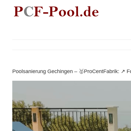
Skip
to
content
Poolsanierung Gechingen – 🥇ProCentFabrik: ↗️ F