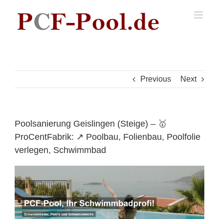
Skip
to
content
Previous
Next
Poolsanierung Geislingen (Steige) – 🥇
ProCentFabrik: ↗️ Poolbau, Folienbau, Poolfolie
verlegen, Schwimmbad