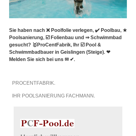
Sie haben nach ❌ Poolfolie verlegen, ✔️ Poolbau, ★
Poolsanierung, ☑️ Folienbau und ⇒ Schwimmbad
gesucht? 🥇ProCentFabrik, Ihr ☑️ Pool &
Schwimmbadbauer in Geislingen (Steige). ❤
Melden Sie sich bei uns ✉ ✔.
PROCENTFABRIK.
IHR POOLSANIERUNG FACHMANN.