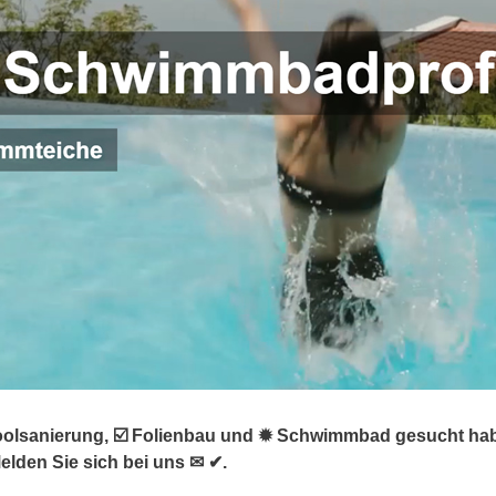
oolsanierung, ☑️ Folienbau und ✹ Schwimmbad gesucht habe
lden Sie sich bei uns ✉ ✔.