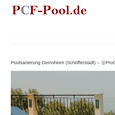
Skip
to
content
Poolsanierung Gernsheim (Schöfferstadt) – 🥇ProC