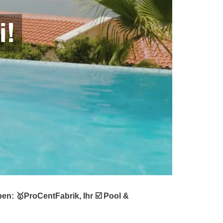
n: 🥇ProCentFabrik, Ihr ☑️ Pool &