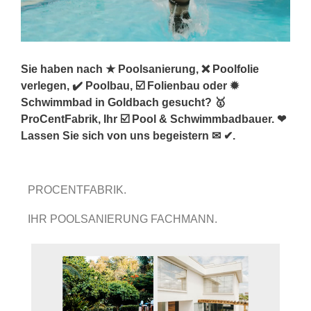
Sie haben nach ★ Poolsanierung, ❌ Poolfolie
verlegen, ✔️ Poolbau, ☑️ Folienbau oder ✹
Schwimmbad in Goldbach gesucht? 🥇
ProCentFabrik, Ihr ☑️ Pool & Schwimmbadbauer. ❤
Lassen Sie sich von uns begeistern ✉ ✔.
PROCENTFABRIK.
IHR POOLSANIERUNG FACHMANN.