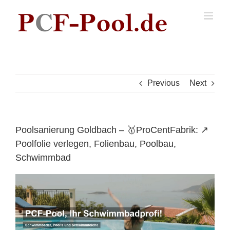
Skip
to
content
Previous
Next
Poolsanierung Goldbach – 🥇ProCentFabrik: ↗️
Poolfolie verlegen, Folienbau, Poolbau,
Schwimmbad