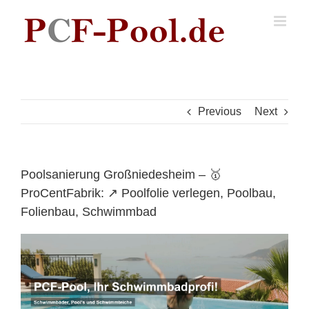
Skip
to
content
Previous
Next
Poolsanierung Großniedesheim – 🥇
ProCentFabrik: ↗️ Poolfolie verlegen, Poolbau,
Folienbau, Schwimmbad