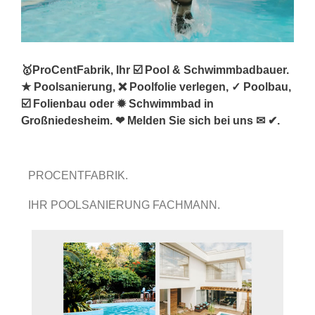
🥇ProCentFabrik, Ihr ☑️ Pool & Schwimmbadbauer.
★ Poolsanierung, ❌ Poolfolie verlegen, ✓ Poolbau,
☑️ Folienbau oder ✹ Schwimmbad in
Großniedesheim. ❤ Melden Sie sich bei uns ✉ ✔.
PROCENTFABRIK.
IHR POOLSANIERUNG FACHMANN.