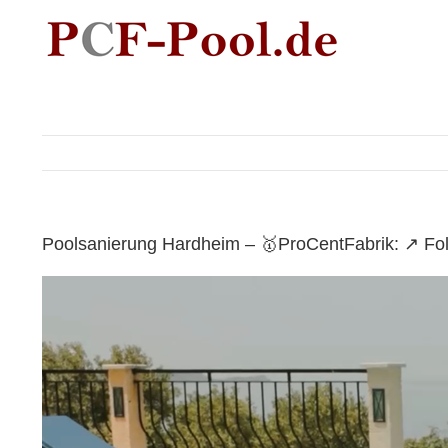
Skip
to
content
Poolsanierung Hardheim – 🥇ProCentFabrik: ↗️ Fo