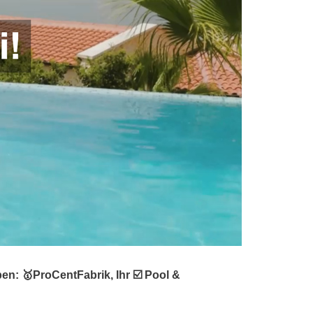
n: 🥇ProCentFabrik, Ihr ☑️ Pool &