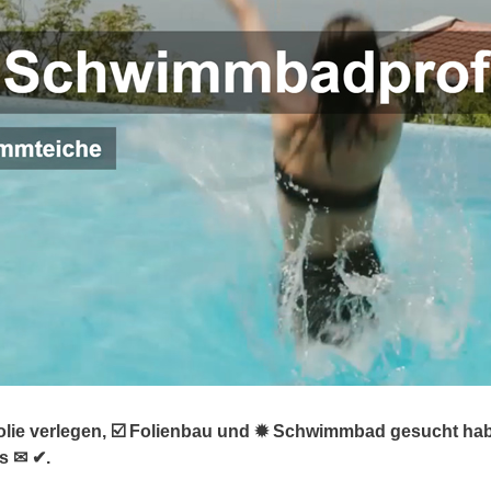
lie verlegen, ☑️ Folienbau und ✹ Schwimmbad gesucht habe
s ✉ ✔.