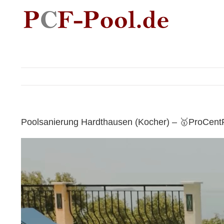
Skip
to
content
Poolsanierung Hardthausen (Kocher) – 🥇ProCentF