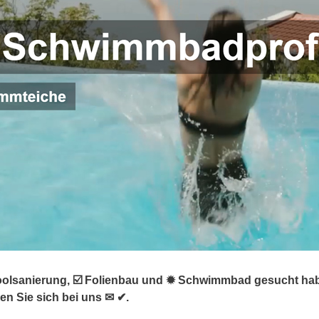
oolsanierung, ☑️ Folienbau und ✹ Schwimmbad gesucht habe
n Sie sich bei uns ✉ ✔.