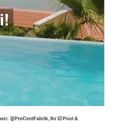
n: 🥇ProCentFabrik, Ihr ☑️ Pool &