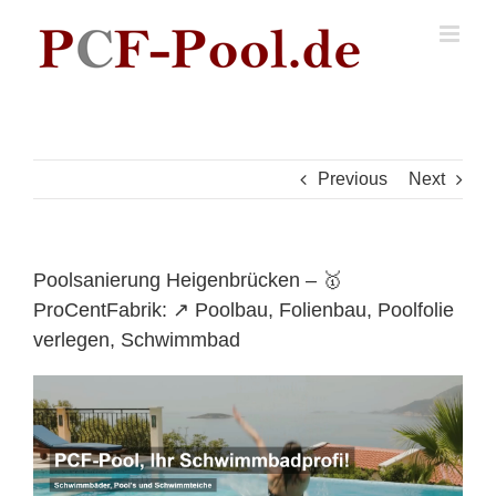
Skip
to
content
Previous
Next
Poolsanierung Heigenbrücken – 🥇
ProCentFabrik: ↗️ Poolbau, Folienbau, Poolfolie
verlegen, Schwimmbad