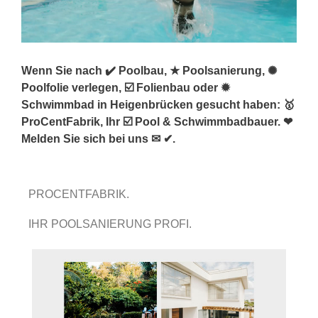
Wenn Sie nach ✔️ Poolbau, ★ Poolsanierung, ✺
Poolfolie verlegen, ☑️ Folienbau oder ✹
Schwimmbad in Heigenbrücken gesucht haben: 🥇
ProCentFabrik, Ihr ☑️ Pool & Schwimmbadbauer. ❤
Melden Sie sich bei uns ✉ ✔.
PROCENTFABRIK.
IHR POOLSANIERUNG PROFI.