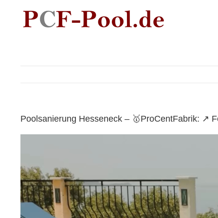
Skip
to
content
Poolsanierung Hesseneck – 🥇ProCentFabrik: ↗️ F