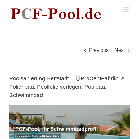
Skip
to
content
Previous
Next
Poolsanierung Hettstadt – 🥇ProCentFabrik: ↗️
Folienbau, Poolfolie verlegen, Poolbau,
Schwimmbad