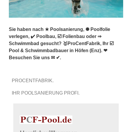
Sie haben nach ★ Poolsanierung, ✺ Poolfolie
verlegen, ✔️ Poolbau, ☑️ Folienbau oder ⇒
Schwimmbad gesucht? 🥇ProCentFabrik, Ihr ☑️
Pool & Schwimmbadbauer in Höfen (Enz). ❤
Besuchen Sie uns ✉ ✔.
PROCENTFABRIK.
IHR POOLSANIERUNG PROFI.