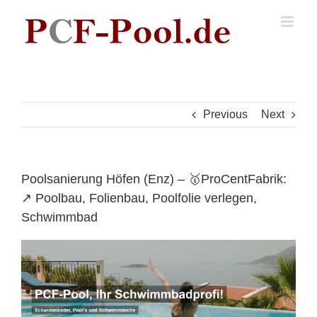
Skip
to
content
Previous
Next
Poolsanierung Höfen (Enz) – 🥇ProCentFabrik:
↗️ Poolbau, Folienbau, Poolfolie verlegen,
Schwimmbad