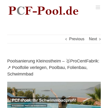
Skip
to
content
Previous
Next
Poolsanierung Kleinostheim – 🥇ProCentFabrik:
↗️ Poolfolie verlegen, Poolbau, Folienbau,
Schwimmbad