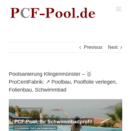
Skip
to
content
Previous
Next
Poolsanierung Klingenmünster – 🥇
ProCentFabrik: ↗️ Poolbau, Poolfolie verlegen,
Folienbau, Schwimmbad