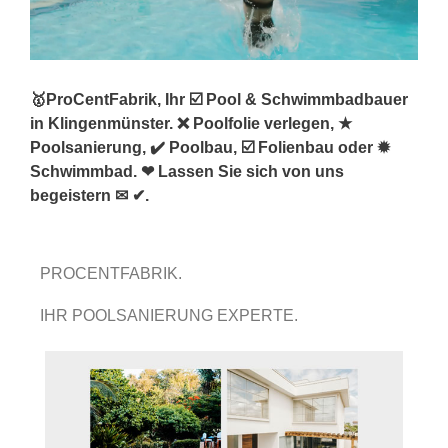
🥇ProCentFabrik, Ihr ☑️ Pool & Schwimmbadbauer
in Klingenmünster. ❌ Poolfolie verlegen, ★
Poolsanierung, ✔️ Poolbau, ☑️ Folienbau oder ✹
Schwimmbad. ❤ Lassen Sie sich von uns
begeistern ✉ ✔.
PROCENTFABRIK.
IHR POOLSANIERUNG EXPERTE.