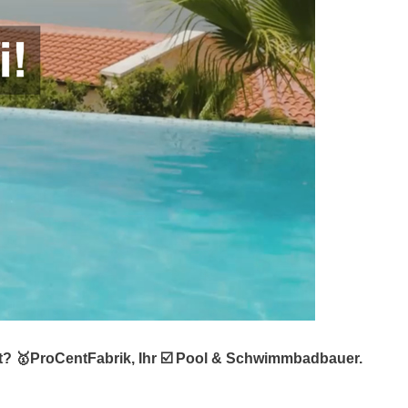
t? 🥇ProCentFabrik, Ihr ☑️ Pool & Schwimmbadbauer.