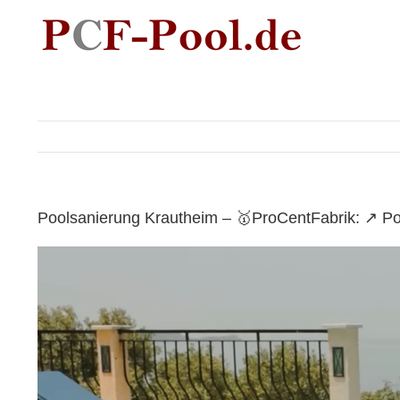
Skip
to
content
Poolsanierung Krautheim – 🥇ProCentFabrik: ↗️ Po