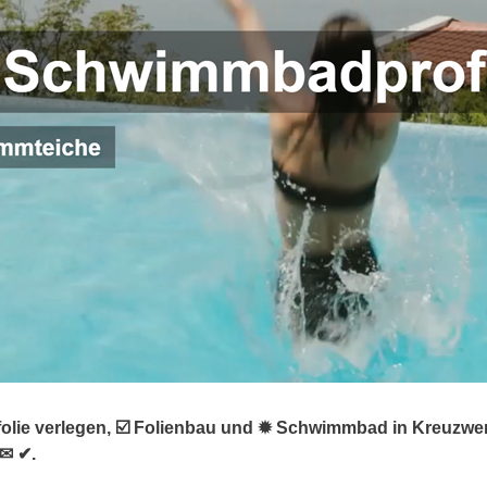
olie verlegen, ☑️ Folienbau und ✹ Schwimmbad in Kreuzwer
 ✉ ✔.