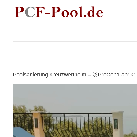
Skip
to
content
Poolsanierung Kreuzwertheim – 🥇ProCentFabrik: 