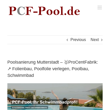
Skip
to
content
Previous
Next
Poolsanierung Mutterstadt – 🥇ProCentFabrik:
↗️ Folienbau, Poolfolie verlegen, Poolbau,
Schwimmbad