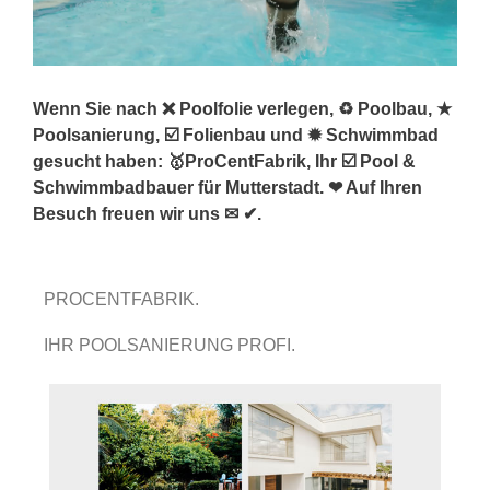
Wenn Sie nach ❌ Poolfolie verlegen, ♻ Poolbau, ★
Poolsanierung, ☑️ Folienbau und ✹ Schwimmbad
gesucht haben: 🥇ProCentFabrik, Ihr ☑️ Pool &
Schwimmbadbauer für Mutterstadt. ❤ Auf Ihren
Besuch freuen wir uns ✉ ✔.
PROCENTFABRIK.
IHR POOLSANIERUNG PROFI.