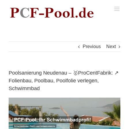
Skip
to
content
Previous
Next
Poolsanierung Neudenau – 🥇ProCentFabrik: ↗️
Folienbau, Poolbau, Poolfolie verlegen,
Schwimmbad