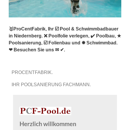
🥇ProCentFabrik, Ihr ☑️ Pool & Schwimmbadbauer
in Niedernberg. ❌ Poolfolie verlegen, ✔️ Poolbau, ★
Poolsanierung, ☑️ Folienbau und ✹ Schwimmbad.
❤ Besuchen Sie uns ✉ ✔.
PROCENTFABRIK.
IHR POOLSANIERUNG FACHMANN.