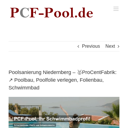
Skip
to
content
Previous
Next
Poolsanierung Niedernberg – 🥇ProCentFabrik:
↗️ Poolbau, Poolfolie verlegen, Folienbau,
Schwimmbad