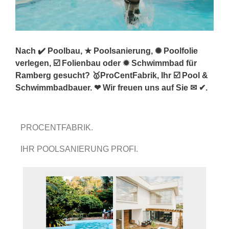
Nach ✔️ Poolbau, ★ Poolsanierung, ✺ Poolfolie
verlegen, ☑️ Folienbau oder ✹ Schwimmbad für
Ramberg gesucht? 🥇ProCentFabrik, Ihr ☑️ Pool &
Schwimmbadbauer. ❤ Wir freuen uns auf Sie ✉ ✔.
PROCENTFABRIK.
IHR POOLSANIERUNG PROFI.