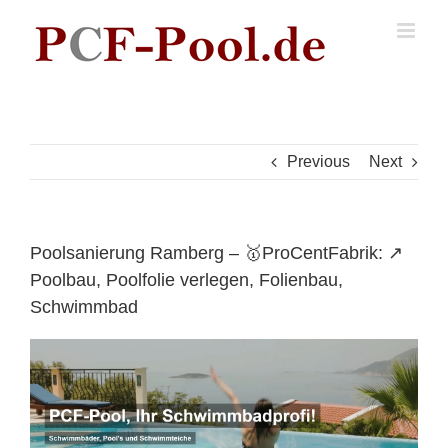
Skip
to
content
Previous
Next
Poolsanierung Ramberg – 🥇ProCentFabrik: ↗️
Poolbau, Poolfolie verlegen, Folienbau,
Schwimmbad