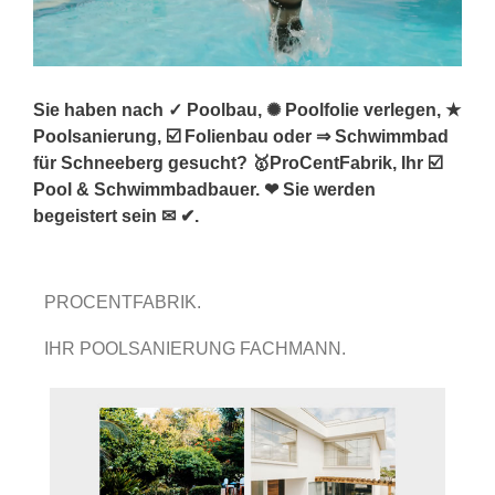
Sie haben nach ✓ Poolbau, ✺ Poolfolie verlegen, ★
Poolsanierung, ☑️ Folienbau oder ⇒ Schwimmbad
für Schneeberg gesucht? 🥇ProCentFabrik, Ihr ☑️
Pool & Schwimmbadbauer. ❤ Sie werden
begeistert sein ✉ ✔.
PROCENTFABRIK.
IHR POOLSANIERUNG FACHMANN.