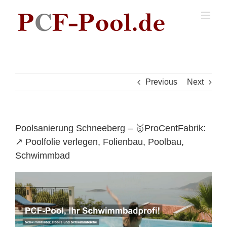
Skip
to
content
Previous
Next
Poolsanierung Schneeberg – 🥇ProCentFabrik:
↗️ Poolfolie verlegen, Folienbau, Poolbau,
Schwimmbad