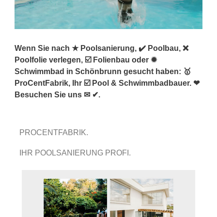
Wenn Sie nach ★ Poolsanierung, ✔️ Poolbau, ❌
Poolfolie verlegen, ☑️ Folienbau oder ✹
Schwimmbad in Schönbrunn gesucht haben: 🥇
ProCentFabrik, Ihr ☑️ Pool & Schwimmbadbauer. ❤
Besuchen Sie uns ✉ ✔.
PROCENTFABRIK.
IHR POOLSANIERUNG PROFI.