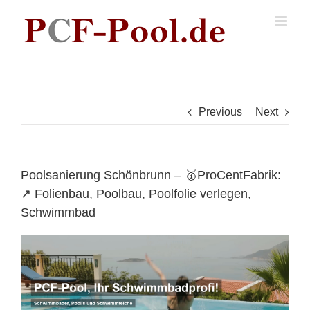
Skip
to
content
Previous
Next
Poolsanierung Schönbrunn – 🥇ProCentFabrik:
↗️ Folienbau, Poolbau, Poolfolie verlegen,
Schwimmbad