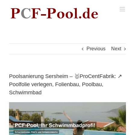
Skip
to
content
Previous
Next
Poolsanierung Sersheim – 🥇ProCentFabrik: ↗️
Poolfolie verlegen, Folienbau, Poolbau,
Schwimmbad