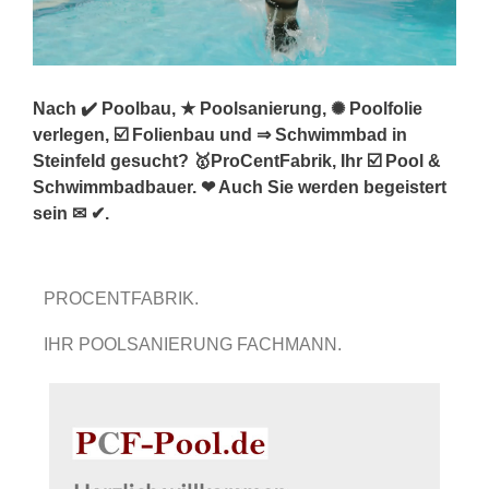
Nach ✔️ Poolbau, ★ Poolsanierung, ✺ Poolfolie
verlegen, ☑️ Folienbau und ⇒ Schwimmbad in
Steinfeld gesucht? 🥇ProCentFabrik, Ihr ☑️ Pool &
Schwimmbadbauer. ❤ Auch Sie werden begeistert
sein ✉ ✔.
PROCENTFABRIK.
IHR POOLSANIERUNG FACHMANN.