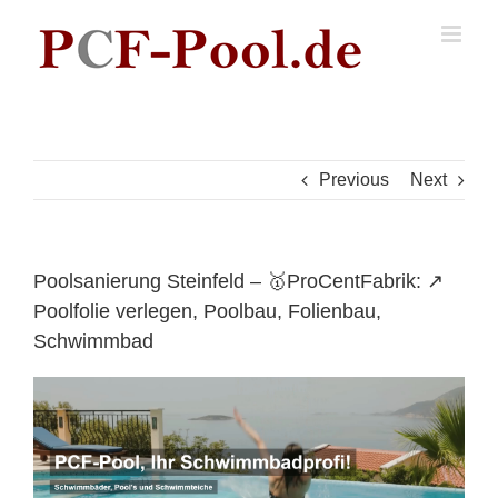
Skip
to
content
Previous
Next
Poolsanierung Steinfeld – 🥇ProCentFabrik: ↗️
Poolfolie verlegen, Poolbau, Folienbau,
Schwimmbad