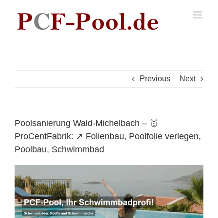
Skip
to
content
Previous
Next
Poolsanierung Wald-Michelbach – 🥇
ProCentFabrik: ↗️ Folienbau, Poolfolie verlegen,
Poolbau, Schwimmbad