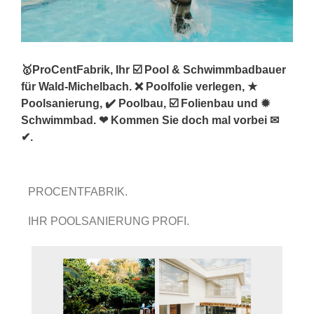
🥇ProCentFabrik, Ihr ☑️ Pool & Schwimmbadbauer
für Wald-Michelbach. ❌ Poolfolie verlegen, ★
Poolsanierung, ✔️ Poolbau, ☑️ Folienbau und ✹
Schwimmbad. ❤ Kommen Sie doch mal vorbei ✉
✔.
PROCENTFABRIK.
IHR POOLSANIERUNG PROFI.