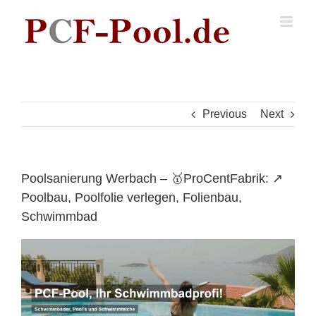
Skip
to
content
Previous
Next
Poolsanierung Werbach – 🥇ProCentFabrik: ↗️
Poolbau, Poolfolie verlegen, Folienbau,
Schwimmbad