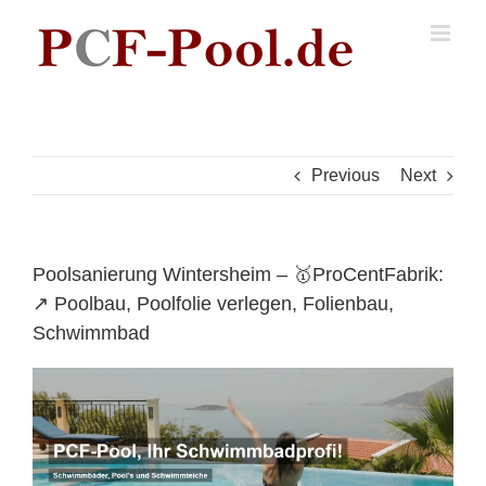
Skip
to
content
Previous
Next
Poolsanierung Wintersheim – 🥇ProCentFabrik:
↗️ Poolbau, Poolfolie verlegen, Folienbau,
Schwimmbad