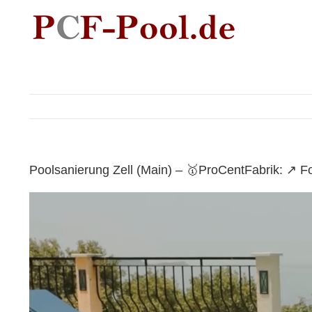
Skip
to
content
Poolsanierung Zell (Main) – 🥇ProCentFabrik: ↗️ 