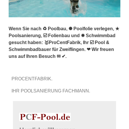
Wenn Sie nach ♻ Poolbau, ✺ Poolfolie verlegen, ★
Poolsanierung, ☑️ Folienbau und ✹ Schwimmbad
gesucht haben: 🥇ProCentFabrik, Ihr ☑️ Pool &
Schwimmbadbauer für Zweiflingen. ❤ Wir freuen
uns auf Ihren Besuch ✉ ✔.
PROCENTFABRIK.
IHR POOLSANIERUNG FACHMANN.