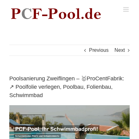
Skip
to
content
Previous
Next
Poolsanierung Zweiflingen – 🥇ProCentFabrik:
↗️ Poolfolie verlegen, Poolbau, Folienbau,
Schwimmbad